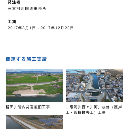
発注者
三重河川国道事務所
工期
2017年3月1日～2017年12月22日
関連する施工実績
櫛田川管内災害復旧工事
二級河川百々川河川改修（護岸
工・仮橋撤去工）工事
事業内容
土木事業