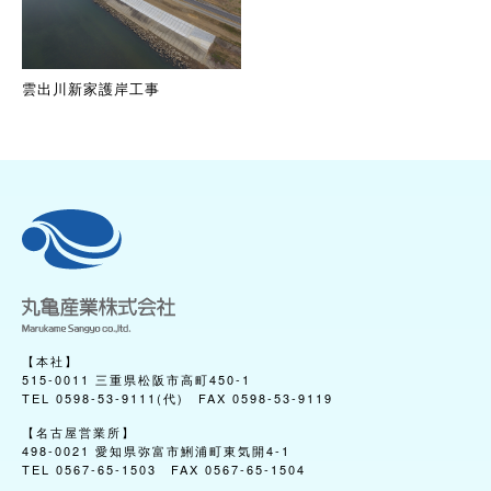
建築事業
土地活用のご提案
自然環境整備
雲出川新家護岸工事
CSR
会社情報
経営理念
社長挨拶
会社概要
会社沿革
グループ企業
アクセス
【本社】
515-0011 三重県松阪市高町450-1
TEL 0598-53-9111(代) FAX 0598-53-9119
施工実績
土木工事
【名古屋営業所】
498-0021 愛知県弥富市鯏浦町東気開4-1
建築工事
TEL 0567-65-1503 FAX 0567-65-1504