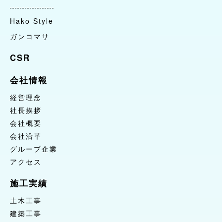
CSR
Hako Style
ガンコマサ
会社情報
経営理念
CSR
社長挨拶
会社情報
会社概要
会社沿革
経営理念
グループ企業
社長挨拶
会社概要
アクセス
会社沿革
施工実績
グループ企業
土木工事
アクセス
建築工事
施工実績
自然環境整備
土木工事
お問合せ
建築工事