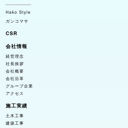
CSR
Hako Style
ガンコマサ
会社情報
経営理念
CSR
社長挨拶
会社情報
会社概要
会社沿革
経営理念
グループ企業
社長挨拶
会社概要
アクセス
会社沿革
施工実績
グループ企業
土木工事
アクセス
建築工事
施工実績
自然環境整備
土木工事
お問合せ
建築工事