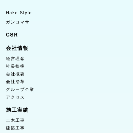
CSR
Hako Style
ガンコマサ
会社情報
経営理念
CSR
社長挨拶
会社情報
会社概要
会社沿革
経営理念
グループ企業
社長挨拶
会社概要
アクセス
会社沿革
施工実績
グループ企業
土木工事
アクセス
建築工事
施工実績
自然環境整備
土木工事
お問合せ
建築工事