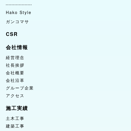
CSR
Hako Style
ガンコマサ
会社情報
経営理念
CSR
社長挨拶
会社情報
会社概要
会社沿革
経営理念
グループ企業
社長挨拶
会社概要
アクセス
会社沿革
施工実績
グループ企業
土木工事
アクセス
建築工事
施工実績
自然環境整備
土木工事
お問合せ
建築工事