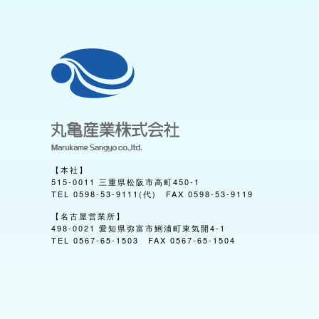
社長挨拶
会社概要
会社沿革
グループ企業
アクセス
施工実績
土木工事
建築工事
【本社】
自然環境整備
515-0011 三重県松阪市高町450-1
TEL 0598-53-9111(代) FAX 0598-53-9119
お問合せ
【名古屋営業所】
取引先の皆様へ
498-0021 愛知県弥富市鯏浦町東気開4-1
TEL 0567-65-1503 FAX 0567-65-1504
リクルートページ