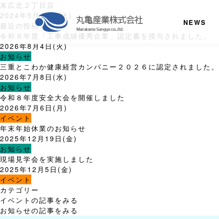
末広北２丁目店
2024年5月14日(火)
NEWS
最近の投稿
令和８年度「工事成績優秀企業」認定書を授与されました。
2026年8月4日(火)
お知らせ
三重とこわか健康経営カンパニー２０２６に認定されました。
2026年7月8日(水)
お知らせ
事業内容
令和８年度安全大会を開催しました
2026年7月6日(月)
土木事業
イベント
建築事業
年末年始休業のお知らせ
2025年12月19日(金)
土地活用のご提案
お知らせ
自然環境整備
現場見学会を実施しました
2025年12月5日(金)
CSR
イベント
カテゴリー
会社情報
イベントの記事をみる
経営理念
お知らせの記事をみる